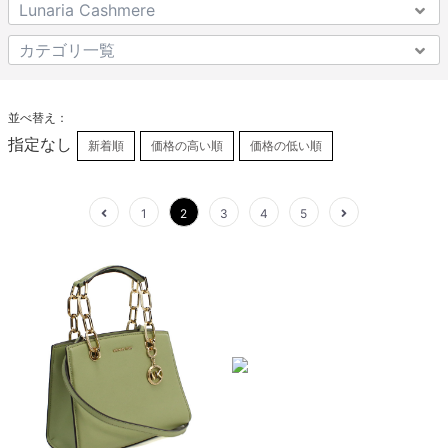
並べ替え：
指定なし
新着順
価格の高い順
価格の低い順
1
2
3
4
5