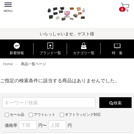
Menu
0
MENU
いらっしゃいませ、ゲスト様
新着情報
ブランド一覧
カテゴリ一覧
特 集
Home
商品一覧ページ
ご指定の検索条件に該当する商品はありませんでした。
検索
セール品
アウトレット
ギフトラッピング対応
価格帯
円〜
円